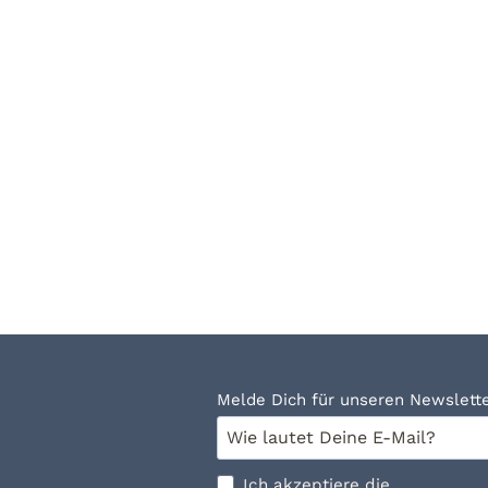
Leuchtturm
schwimmfähiges
Wasserspielzeug
22
90 €
Melde Dich für unseren Newslette
Ich akzeptiere die