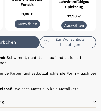
schwimmfähiges
e
Funstix
Spielzeug
11,90 €
12,90 €
Auswählen
Auswählen
Zur Wunschliste
Körbchen
hinzufügen
nd:
Schwimmt, richtet sich auf und ist ideal für
ser.
ende Farben und selbstaufrichtende Form – auch bei
elspaß:
Weiches Material & kein Metallkern.
ng