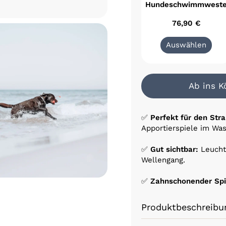
Hundeschwimmwest
76,90 €
Auswählen
Ab ins 
✅
Perfekt für den Stra
Apportierspiele im Was
✅
Gut sichtbar:
Leucht
Wellengang.
✅
Zahnschonender Spi
Produktbeschreibu