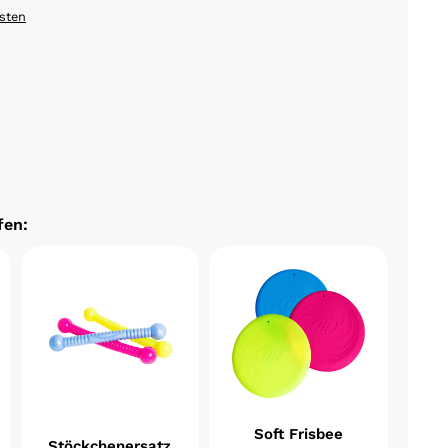
sten
fen:
Soft Frisbee
Stöckchenersatz